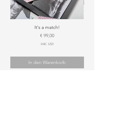
It's a match!
FineArt Print: Alles w
Preis
€ 99,00
inkl. USt
In den Warenkorb
Fragen zu meinen Arbeiten?
+43 381230444