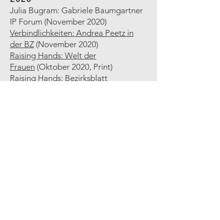
Julia Bugram: Gabriele Baumgartner
IP Forum
(November 2020)
Verbindlichkeiten: Andrea Peetz in
der BZ
(November 2020)
Raising Hands: Welt der
Frauen
(Oktober 2020, Print)
Raising Hands: Bezirksblatt
Mistelbach
(Oktober 2020)
Raising Hands: NÖN Mistelbach
(Oktober 2020)
Raising Hands: Heinz Wagner im
Kurier
(August 2020)
Raising Hands: Henkel – Loctite –
Videodreh
(August 2020)
Raising Hands: Sommerfest
BZ
(August 2020)
2019